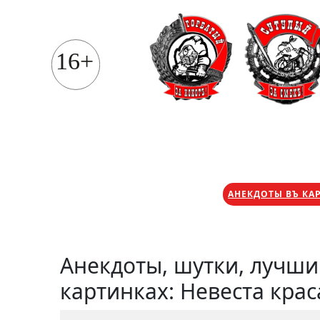
Перейти
к
содержимому
16+
АНЕКДОТЫ ВЪ КА
Анекдоты, шутки, лучш
картинках: Невеста кра