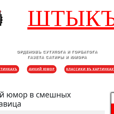
ШТЫК
ОРДЕНОВЪ СУТУЛОГА И ГОРБАТОГА
ГАЗЕТА САТИРЫ И ЮМОРА
РТИНКАХЪ
ДИКИЙ ЮМОР
КЛАССИКИ ВЪ КАРТИНКА
ий юмор в смешных
Н
савица