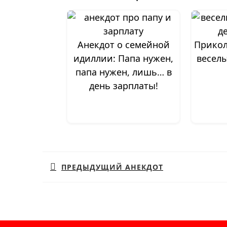
Анекдот о семейной
Прикол
идиллии: Папа нужен,
весел
папа нужен, лишь… в
день зарплаты!
Навигация
по
ПРЕДЫДУЩИЙ АНЕКДОТ
записям
Предыдущая
запись: