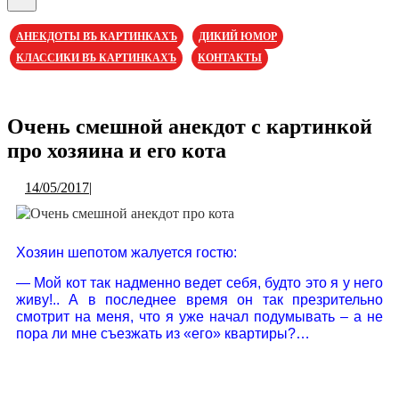
Кнопка
Открыть
АНЕКДОТЫ ВЪ КАРТИНКАХЪ
ДИКИЙ ЮМОР
КЛАССИКИ ВЪ КАРТИНКАХЪ
КОНТАКТЫ
Кнопка
Закрыть
Очень смешной анекдот с картинкой
про хозяина и его кота
14/05/2017
14/05/2017
|
Хозяин шепотом жалуется гостю:
— Мой кот так надменно ведет себя, будто это я у него
живу!.. А в последнее время он так презрительно
смотрит на меня, что я уже начал подумывать – а не
пора ли мне съезжать из «его» квартиры?…