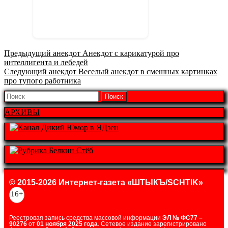
Предыдущая
Предыдущий анекдот
Анекдот с карикатурой про
запись:
интеллигента и лебедей
Следующая
Следующий анекдот
Веселый анекдот в смешных картинках
запись:
про тупого работника
Найти:
АРХИВЫ
© 2015-2026 Интернет-газета «ШТЫКЪ/SCHTIK»
16+
Реестровая запись средства массовой информации
ЭЛ № ФС77 –
90276
от
01 ноября 2025 года
. Сетевое издание зарегистрировано