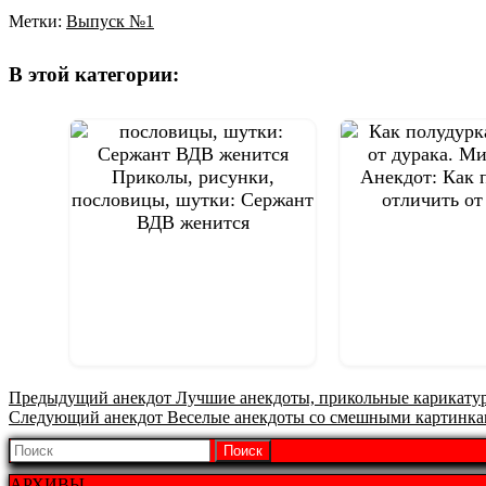
Метки:
Выпуск №1
Навигация
по
В этой категории:
записям
Приколы, рисунки,
Анекдот: Как 
пословицы, шутки: Сержант
отличить от
ВДВ женится
Предыдущая
Предыдущий анекдот
Лучшие анекдоты, прикольные карикатур
Следующая
запись:
Следующий анекдот
Веселые анекдоты со смешными картинка
запись:
Найти:
АРХИВЫ