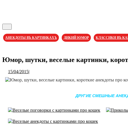
Кнопка
Открыть
АНЕКДОТЫ ВЪ КАРТИНКАХЪ
ДИКИЙ ЮМОР
КЛАССИКИ ВЪ К
Кнопка
Закрыть
Юмор, шутки, веселые картинки, корот
15/04/2015
15/04/2015
|
ДРУГИЕ СМЕШНЫЕ АНЕКД