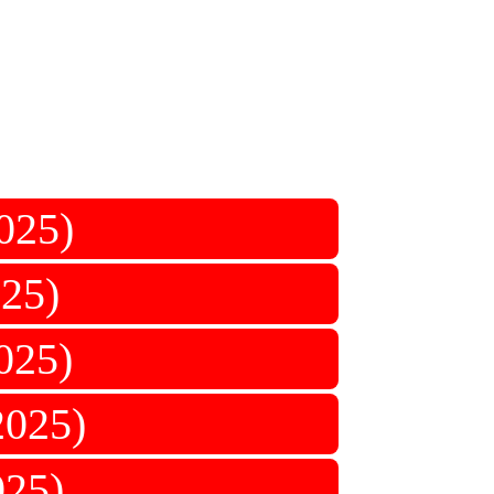
25)
25)
25)
025)
25)