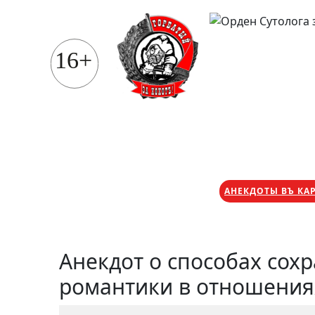
Перейти
к
содержимому
16+
АНЕКДОТЫ ВЪ КА
Анекдот о способах сох
романтики в отношения