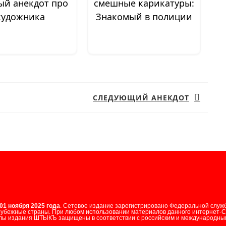
ый анекдот про
смешные карикатуры:
художника
Знакомый в полиции
СЛЕДУЮЩИЙ АНЕКДОТ
Следующая
запись:
01 ноября 2025 года
. Сетевое издание зарегистрировано Федеральной служ
арубежные страны. При любом использовании материалов данного интернет-
лы издания ШТЫКЪ защищены в соответствии с российским и международным