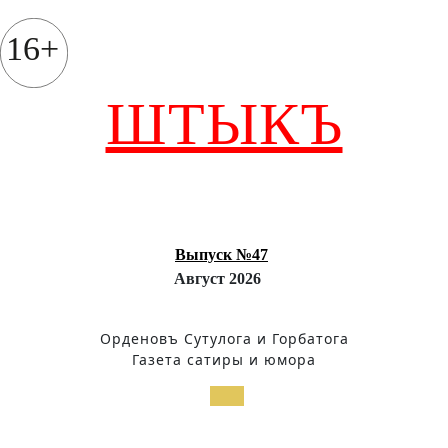
Перейти
к
16+
содержимому
ШТЫКЪ
Выпуск №47
Август 2026
Орденовъ Сутулога и Горбатога
Газета сатиры и юмора
Кнопка