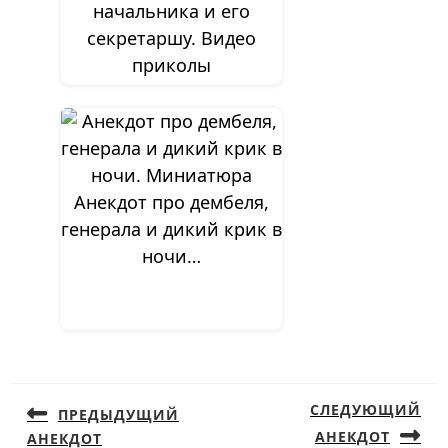
начальника и его
секретаршу. Видео
приколы
Анекдот про дембеля,
генерала и дикий крик в
ночи…
Навигация
по
СЛЕДУЮЩИЙ
ПРЕДЫДУЩИЙ
записям
АНЕКДОТ
АНЕКДОТ