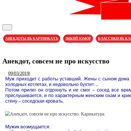
Кнопка
Открыть
АНЕКДОТЫ ВЪ КАРТИНКАХЪ
ДИКИЙ ЮМОР
КЛАССИКИ ВЪ К
Кнопка
Закрыть
Анекдот, совсем не про искусство
09/03/2019
09/03/2019
|
Муж приходит с работы уставший. Жены с сыном дома не
холодных котлетах, и недовольно бухтит…
Потом прилег он отдохнуть и не смог – сосед все врем
прислушивается, и по характерным женским охам и крик
стену – соседская кровать.
Мужик возмущается: