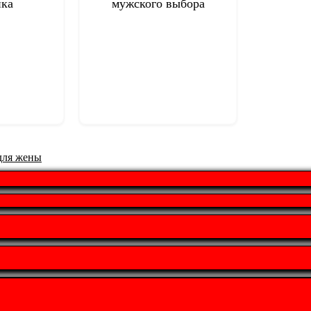
ика
мужского выбора
для жены