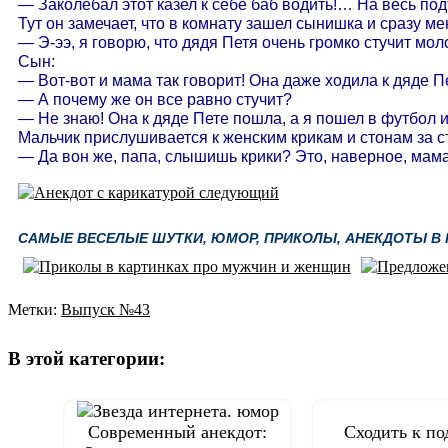
— Заколебал этот казел к себе баб водить!… На весь п
Тут он замечает, что в комнату зашел сынишка и сразу ме
— Э-ээ, я говорю, что дядя Петя очень громко стучит моло
Сын:
— Вот-вот и мама так говорит! Она даже ходила к дяде Пе
— А почему же он все равно стучит?
— Не знаю! Она к дяде Пете пошла, а я пошел в футбол 
Мальчик прислушивается к женским крикам и стонам за с
— Да вон же, папа, слышишь крики? Это, наверное, мама 
САМЫЕ ВЕСЕЛЫЕ ШУТКИ, ЮМОР, ПРИКОЛЫ, АНЕКДОТЫ В К
Метки:
Выпуск №43
Навигация
по
В этой категории:
записям
Современный анекдот:
Сходить к по