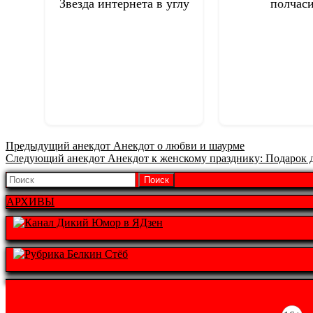
Звезда интернета в углу
полчас
Предыдущая
Предыдущий анекдот
Анекдот о любви и шаурме
Следующая
запись:
Следующий анекдот
Анекдот к женскому празднику: Подарок 
запись:
Найти:
АРХИВЫ