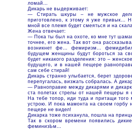
ломай…
Дикарь не выдерживает:
— Стирать шкуры – не мужское дело!
приготовлено, к этому я уже привык… Н
мной все племя будет смеяться и на скала
Жена отвечает:
— Пока ты был на охоте, ко мне тут шам
точнее, его жена. Так вот она рассказыв
возникнет фе… фемиризм… фемидибил
будущем женщины будут бороться за св
будет никакого разделения: это – женско
будущего, и в нашей пещере равноправ
сам себе стирай!
Дикарь странно улыбается, берет здоров
перепугалась, визжать собралась. А дикар
— Равноправие между дикарями и дикарк
ста полетах стрелы от нашей пещеры я 
На тебе топор, иди туда и притащи того
устрою. И пока мамонта на своем горбу 
пещере не видел!
Дикарка тоже психанула, пошла на принц
Так в скором времени появились дикие
феминизЬм…