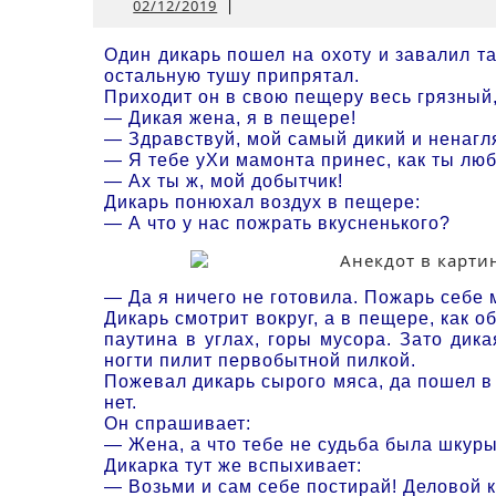
02/12/2019
02/12/2019
|
Один дикарь пошел на охоту и завалил т
остальную тушу припрятал.
Приходит он в свою пещеру весь грязный,
— Дикая жена, я в пещере!
— Здравствуй, мой самый дикий и ненагл
— Я тебе уХи мамонта принес, как ты лю
— Ах ты ж, мой добытчик!
Дикарь понюхал воздух в пещере:
— А что у нас пожрать вкусненького?
— Да я ничего не готовила. Пожарь себе м
Дикарь смотрит вокруг, а в пещере, как о
паутина в углах, горы мусора. Зато дик
ногти пилит первобытной пилкой.
Пожевал дикарь сырого мяса, да пошел в
нет.
Он спрашивает:
— Жена, а что тебе не судьба была шкуры
Дикарка тут же вспыхивает:
— Возьми и сам себе постирай! Деловой ка