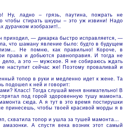
 Ну, ладно – грязь, паутина, пожрать не
о чтобы стирать шкуры – это уж извини! Надо
х дурачком изобразит!..
ан приходил, — дикарка быстро исправляется, —
ала, что шаману явление было: будто в будущем
изм… Не помню, как правильно! Короче, в
ои права и добьются равноправия. И тогда не
е дело, а это — мужское. Я не собираюсь ждать
ие наступит сейчас же! Поэтому проваливай и
енный топор в руки и медленно идет к жене. Та
ь подошел к ней и говорит:
ами? Класс! Тогда слушай меня внимательно! В
спрятал под горой здоровенную тушу мамонта.
 мамонта сюда. А я тут в это время постирушки
не принесешь, чтобы твоей красивой морды я в
ип, схватила топор и ушла за тушей мамонта…
 амазонки. А спустя века возник этот самый