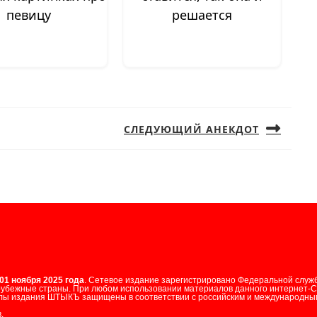
певицу
решается
СЛЕДУЮЩИЙ АНЕКДОТ
Следующая
запись:
01 ноября 2025 года
. Сетевое издание зарегистрировано Федеральной служ
арубежные страны. При любом использовании материалов данного интернет-
лы издания ШТЫКЪ защищены в соответствии с российским и международным
.