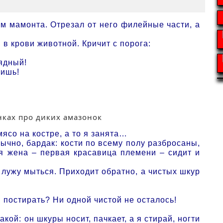
ам мамонта. Отрезал от него филейные части, а
 в крови животной. Кричит с порога:
ядный!
бишь!
ясо на костре, а то я занята…
бычно, бардак: кости по всему полу разбросаны,
ая жена – первая красавица племени – сидит и
 лужу мыться. Приходит обратно, а чистых шкур
 постирать? Ни одной чистой не осталось!
кой: он шкуры носит, пачкает, а я стирай, ногти