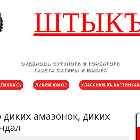
ШТЫК
ОРДЕНОВЪ СУТУЛОГА И ГОРБАТОГА
ГАЗЕТА САТИРЫ И ЮМОРА
РТИНКАХЪ
ДИКИЙ ЮМОР
КЛАССИКИ ВЪ КАРТИНКА
о диких амазонок, диких
Н
ндал