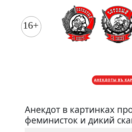
Перейти
к
содержимому
16+
АНЕКДОТЫ ВЪ КА
Анекдот в картинках пр
феминисток и дикий ска