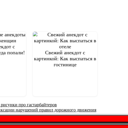
кдот с
уда попали!
Свежий анекдот с
картинкой: Как выспаться в
гостинице
 рисунки про гастарбайтеров
иксации нарушений правил дорожного движения