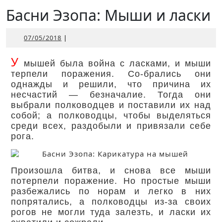
Открыть
Басни Эзопа: Мыши и ласки
07/05/2018
07/05/2018
|
У
мышей была война с ласками, и мыши
терпели поражения. Со-брались они
однажды и решили, что причина их
несчастий — безначалие. Тогда они
выбрали полководцев и поставили их над
собой; а полководцы, чтобы выделяться
среди всех, раздобыли и привязали себе
рога.
Произошла битва, и снова все мыши
потерпели поражение. Но простые мыши
разбежались по норам и легко в них
попрятались, а полководцы из-за своих
рогов не могли туда залезть, и ласки их