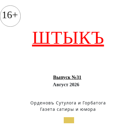
Перейти
к
16+
содержимому
ШТЫКЪ
Выпуск №31
Август 2026
Орденовъ Сутулога и Горбатога
Газета сатиры и юмора
Кнопка