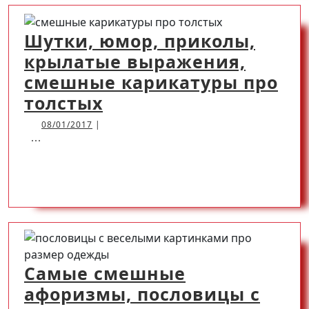
MORE
про
драки
Шутки, юмор, приколы,
крылатые выражения,
смешные карикатуры про
Шутки,
толстых
юмор,
08/01/2017
08/01/2017
|
...
приколы,
крылатые
READ
READ MORE
выражения,
смешные
MORE
карикатуры
про
толстых
Самые смешные
афоризмы, пословицы с