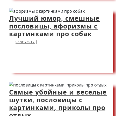
MORE
про
азартные
Лучший юмор, смешные
игры
пословицы, афоризмы с
Лучш
картинками про собак
юмор,
08/01/2017
08/01/2017
|
...
смешн
посло
READ
READ MORE
афори
с
MORE
карти
про
Самые убойные и веселые
собак
шутки, пословицы с
картинками, приколы про
Самые
отдых