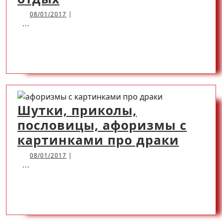
убойные
08/01/2017
08/01/2017
|
...
и
веселые
READ
READ MORE
шутки,
пословицы
MORE
с
картинками,
Шутки, приколы,
приколы
пословицы, афоризмы с
про
Шутки
картинками про драки
отдых
прико
08/01/2017
08/01/2017
|
...
посло
афор
READ
READ MORE
с
карти