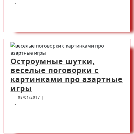
...
пог
в
READ
READ MORE
кар
MORE
Остроумные шутки,
веселые поговорки с
картинками про азартные
Остроумные
игры
шутки,
08/01/2017
08/01/2017
|
...
веселые
поговорки
READ
READ MORE
с
картинками