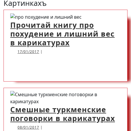
Картинкахъ
Открыть
Прочитай книгу про
похудение и лишний вес
Прочитай
в карикатурах
книгу
17/01/2017
17/01/2017
|
про
READ
READ MORE
похудение
и
MORE
лишний
вес
в
Смешные туркменские
карикатурах
См
поговорки в карикатурах
тур
08/01/2017
08/01/2017
|