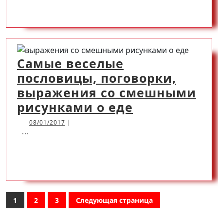
READ
READ MORE
пословицы,
афоризмы
MORE
с
картинками
Самые веселые
про
пословицы, поговорки,
спорт
выражения со смешными
Самые
рисунками о еде
веселые
08/01/2017
08/01/2017
|
...
пословицы,
поговорки,
READ
READ MORE
выражения
со
MORE
смешными
Пагинация
1
2
3
Следующая страница
рисунками
Страница
Страница
Страница
записей