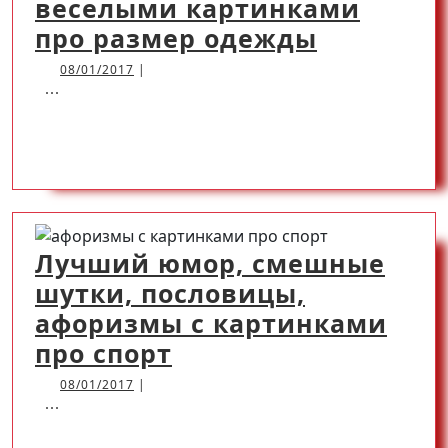
веселыми картинками
Самые
про размер одежды
смешны
08/01/2017
08/01/2017
|
...
афоризм
послови
READ
READ MORE
с
веселым
MORE
картинк
про
Лучший юмор, смешные
размер
шутки, пословицы,
одежды
афоризмы с картинками
Лучший
про спорт
юмор,
08/01/2017
08/01/2017
|
...
смешные
шутки,