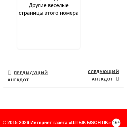
Другие веселые
страницы этого номера
Навигация
по
СЛЕДУЮЩИЙ
ПРЕДЫДУЩИЙ
записям
АНЕКДОТ
АНЕКДОТ
Предыдущая
Следующая
запись:
запись:
16+
© 2015-2026 Интернет-газета «ШТЫКЪ/SCHTIK»