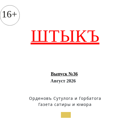
Перейти
к
16+
содержимому
ШТЫКЪ
Выпуск №36
Август 2026
Орденовъ Сутулога и Горбатога
Газета сатиры и юмора
Кнопка