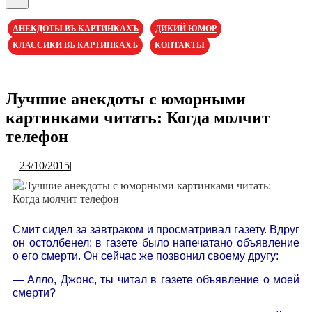
Кнопка
Открыть
АНЕКДОТЫ ВЪ КАРТИНКАХЪ
ДИКИЙ ЮМОР
КЛАССИКИ ВЪ КАРТИНКАХЪ
КОНТАКТЫ
Кнопка
Закрыть
Лучшие анекдоты с юморными
картинками читать: Когда молчит
телефон
23/10/2015
23/10/2015
|
Смит сидел за завтраком и просматривал газету. Вдруг
он остолбенел: в газете было напечатано объявление
о его смерти. Он сейчас же позвонил своему другу:
— Алло, Джонс, ты читал в газете объявление о моей
смерти?