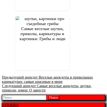
Самые веселые шутки,
приколы, карикатуры и
картинки: Грибы и люди
Предыдущая
Предыдущий анекдот
Веселые анекдоты в прикольных
запись:
карикатурах: самые красивые в мире
Следующая
Следующий анекдот
Самые веселые анекдоты, шутки,
запись:
приколы, юмор: О зависти
Найти:
АРХИВЫ