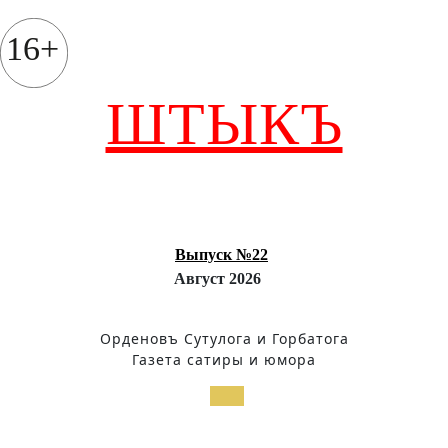
Перейти
к
16+
содержимому
ШТЫКЪ
Выпуск №22
Август 2026
Орденовъ Сутулога и Горбатога
Газета сатиры и юмора
Кнопка