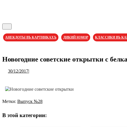
Кнопка
Открыть
АНЕКДОТЫ ВЪ КАРТИНКАХЪ
ДИКИЙ ЮМОР
КЛАССИКИ ВЪ К
Кнопка
Закрыть
Новогодние советские открытки с белк
30/12/2017
30/12/2017
|
Метки:
Выпуск №28
Навигация
по
В этой категории:
записям