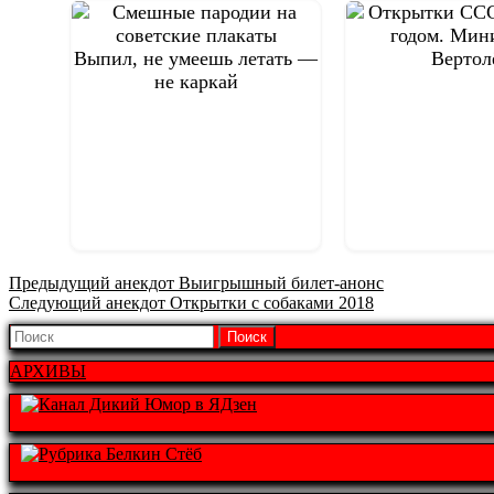
Выпил, не умеешь летать —
Вертол
не каркай
Предыдущая
Предыдущий анекдот
Выигрышный билет-анонс
Следующая
запись:
Следующий анекдот
Открытки с собаками 2018
запись:
Найти:
АРХИВЫ