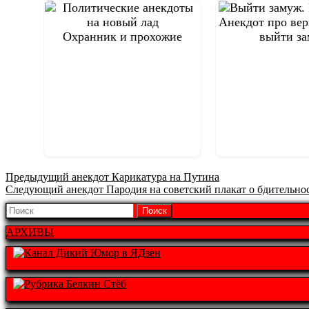
Анекдот про ве
Охранник и прохожие
выйти з
Предыдущая
Предыдущий анекдот
Карикатура на Путина
Следующая
запись:
Следующий анекдот
Пародия на советский плакат о бдительно
запись:
Найти:
АРХИВЫ