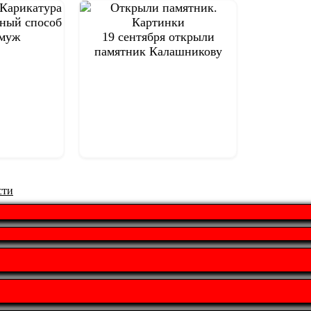
рный способ
амуж
19 сентября открыли
памятник Калашникову
сти