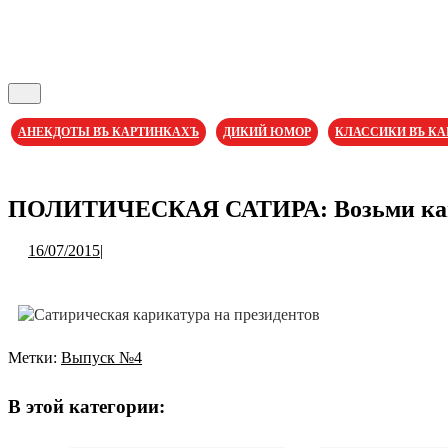
Кнопка
Открыть
АНЕКДОТЫ ВЪ КАРТИНКАХЪ
ДИКИЙ ЮМОР
КЛАССИКИ ВЪ К
Кнопка
Закрыть
ПОЛИТИЧЕСКАЯ САТИРА: Возьми ка
16/07/2015
16/07/2015
|
Метки:
Выпуск №4
Навигация
по
В этой категории:
записям