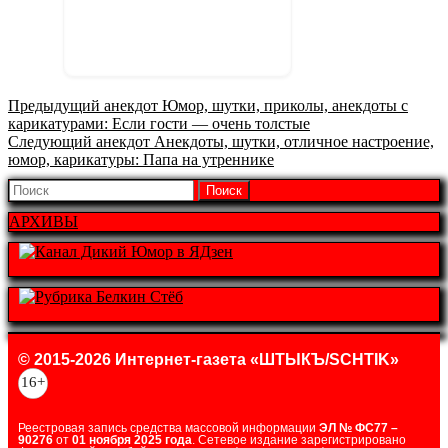
Предыдущая
Предыдущий анекдот
Юмор, шутки, приколы, анекдоты с
запись:
карикатурами: Если гости — очень толстые
Следующая
Следующий анекдот
Анекдоты, шутки, отличное настроение,
запись:
юмор, карикатуры: Папа на утреннике
Найти:
АРХИВЫ
© 2015-2026 Интернет-газета «ШТЫКЪ/SCHTIK»
16+
Реестровая запись средства массовой информации
ЭЛ № ФС77 –
90276
от
01 ноября 2025 года
. Сетевое издание зарегистрировано