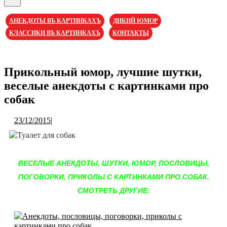
Кнопка
Открыть
АНЕКДОТЫ ВЪ КАРТИНКАХЪ
ДИКИЙ ЮМОР
КЛАССИКИ ВЪ КАРТИНКАХЪ
КОНТАКТЫ
Кнопка
Закрыть
Прикольный юмор, лучшие шутки,
веселые анекдоты с картинками про
собак
23/12/2015
23/12/2015
|
ВЕСЕЛЫЕ АНЕКДОТЫ, ШУТКИ, ЮМОР, ПОСЛОВИЦЫ,
ПОГОВОРКИ, ПРИКОЛЫ С КАРТИНКАМИ ПРО СОБАК.
СМОТРЕТЬ ДРУГИЕ: