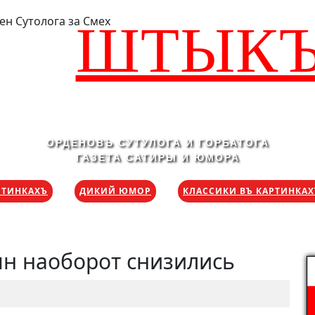
ШТЫК
ОРДЕНОВЪ СУТУЛОГА И ГОРБАТОГА
ГАЗЕТА САТИРЫ И ЮМОРА
РТИНКАХЪ
ДИКИЙ ЮМОР
КЛАССИКИ ВЪ КАРТИНКА
ян наоборот снизились
Н