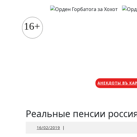
Перейти
к
содержимому
16+
АНЕКДОТЫ ВЪ КА
Реальные пенсии росси
16/02/2019
16/02/2019
|