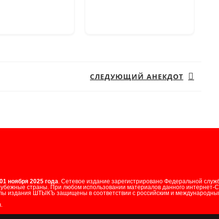
СЛЕДУЮЩИЙ АНЕКДОТ
Следующая
запись:
01 ноября 2025 года
. Сетевое издание зарегистрировано Федеральной служ
арубежные страны. При любом использовании материалов данного интернет-
лы издания ШТЫКЪ защищены в соответствии с российским и международным
.