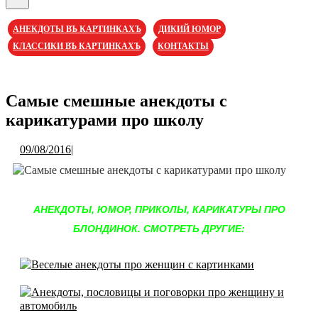
Кнопка
Открыть
АНЕКДОТЫ ВЪ КАРТИНКАХЪ
ДИКИЙ ЮМОР
КЛАССИКИ ВЪ КАРТИНКАХЪ
КОНТАКТЫ
Кнопка
Закрыть
Самые смешные анекдоты с
карикатурами про школу
09/08/2016
09/08/2016
|
АНЕКДОТЫ, ЮМОР, ПРИКОЛЫ, КАРИКАТУРЫ ПРО
БЛОНДИНОК. СМОТРЕТЬ ДРУГИЕ: