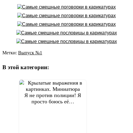
Метки:
Выпуск №1
Навигация
по
В этой категории:
записям
Я не против полиции! Я
просто боюсь её…