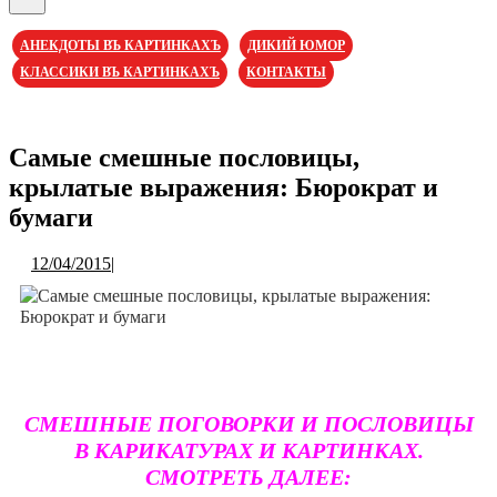
Кнопка
Открыть
АНЕКДОТЫ ВЪ КАРТИНКАХЪ
ДИКИЙ ЮМОР
КЛАССИКИ ВЪ КАРТИНКАХЪ
КОНТАКТЫ
Кнопка
Закрыть
Самые смешные пословицы,
крылатые выражения: Бюрократ и
бумаги
12/04/2015
12/04/2015
|
СМЕШНЫЕ ПОГОВОРКИ И ПОСЛОВИЦЫ
В КАРИКАТУРАХ И КАРТИНКАХ.
СМОТРЕТЬ ДАЛЕЕ: