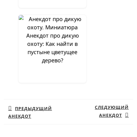
Анекдот про дикую
охоту: Как найти в
пустыне цветущее
дерево?
Навигация
по
СЛЕДУЮЩИЙ
ПРЕДЫДУЩИЙ
записям
АНЕКДОТ
АНЕКДОТ
Предыдущая
Следующая
запись:
запись: