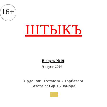
Перейти
к
16+
содержимому
ШТЫКЪ
Выпуск №19
Август 2026
Орденовъ Сутулога и Горбатога
Газета сатиры и юмора
Кнопка