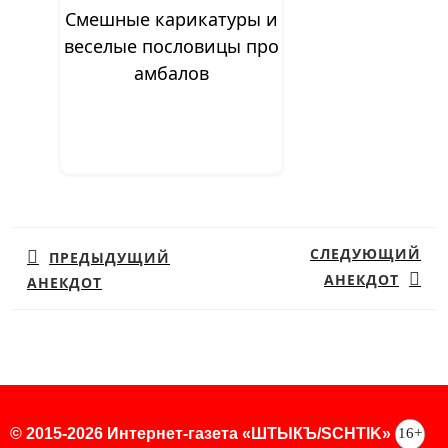
Смешные карикатуры и
веселые пословицы про
амбалов
Навигация
по
СЛЕДУЮЩИЙ
ПРЕДЫДУЩИЙ
записям
АНЕКДОТ
АНЕКДОТ
Предыдущая
Следующая
запись:
запись:
16+
© 2015-2026 Интернет-газета «ШТЫКЪ/SCHTIK»