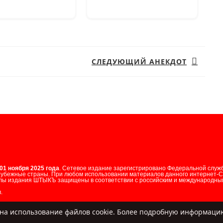
СЛЕДУЮЩИЙ АНЕКДОТ
Следующая
запись:
01 ноября 2025 года
. Сетевое издание зарегистрировано Федеральной служ
арубежные страны. При любом использовании материалов данного интернет-
лы издания ШТЫКЪ защищены в соответствии с российским и международным
.
ь на использование файлов cookie. Более подробную информа