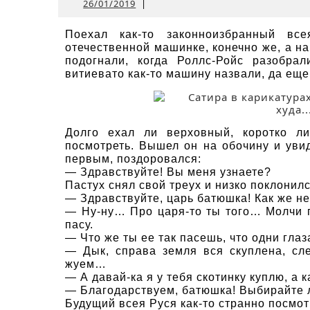
26/01/2019
26/01/2019
|
Поехал как-то законноизбранный вс
отечественной машинке, конечно же, а на
подогнали, когда Роллс-Ройс разобра
витиевато как-то машину назвали, да ещ
Долго ехал ли верховный, коротко л
посмотреть. Вышел он на обочину и уви
первым, поздоровался:
— Здравствуйте! Вы меня узнаете?
Пастух снял свой треух и низко поклонилс
— Здравствуйте, царь батюшка! Как же не 
— Ну-ну… Про царя-то ты того… Молчи по
пасу.
— Что же ты ее так пасешь, что одни глаз
— Дык, справа земля вся скуплена, сл
жуем…
— А давай-ка я у тебя скотинку куплю, а 
— Благодарствуем, батюшка! Выбирайте 
Будущий всея Руся как-то странно посмот