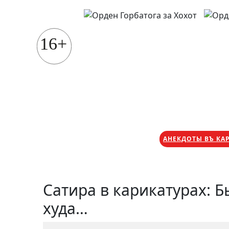
Перейти
к
содержимому
16+
АНЕКДОТЫ ВЪ КА
Сатира в карикатурах: 
худа…