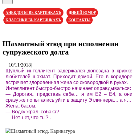
Кнопка
Открыть
АНЕКДОТЫ ВЪ КАРТИНКАХЪ
ДИКИЙ ЮМОР
КЛАССИКИ ВЪ КАРТИНКАХЪ
КОНТАКТЫ
Кнопка
Закрыть
Шахматный этюд при исполнении
супружеского долга
10/11/2018
10/11/2018
|
Щуплый интеллигент задержался допоздна в кружке
любителей шахмат. Приходит домой. Его в коридоре
встречает здоровенная жена со сковородкой в руках.
Интеллигент быстро-быстро начинает оправдываться:
— Дорогая.. представь себе… я им Е2 – Е4, а они
сразу же попытались уйти в защиту Этлиннера… а я…
Жена, басом:
— Водку жрал, собака?
— Нет, нет, что ты?..