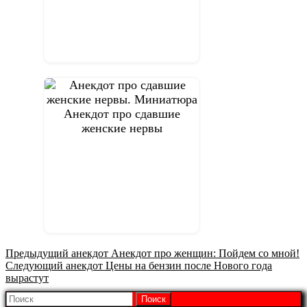
Анекдот про сдавшие
женские нервы
Предыдущая
Предыдущий анекдот
Анекдот про женщин: Пойдем со мной!
Следующая
запись:
Следующий анекдот
Цены на бензин после Нового года
запись:
вырастут
Найти: