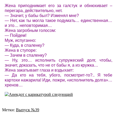
Жена приподнимает его за галстук и обнюхивает –
перегара, действительно, нет.
— Значит, у бабы был? Изменял мне?
— Нет, как ты могла такое подумать… единственная…
и это… неповторимая…
Жена загробным голосом:
— Пойдем!
Муж, испуганно:
— Куда, в спаленку?
Жена в ступоре:
— Зачем в спаленку?
— Ну, это… исполнить супружеский долг, чтобы,
значит, доказать, что не от бабы я, а из кружка…
Жена закатывает глаза и вздыхает:
— Да кто на тебя, убого, посмотрит-то?.. Я тебе
картохи нажарила! Иди, пожри, «исполнитель долга»…
хренов…
Метки:
Выпуск №39
Навигация