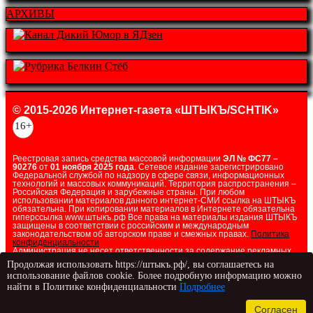
АРХИВЫ
© 2015-2026 Интернет-газета «ШТЫКЪ/SCHTIK»
16+
Реестровая запись средства массовой информации
ЭЛ № ФС77 –
90276
от
01 ноября 2025 года
. Сетевое издание зарегистрировано
Федеральной службой по надзору в сфере связи, информационных
технологий и массовых коммуникаций. Территория распространения –
Российская Федерация и зарубежные страны. При любом
использовании материалов данного интернет-СМИ ссылка на ШТЫКЪ
обязательна. При копировании материалов в Интернете обязательна
гиперссылка www.штыкъ.рф Все права на материалы издания ШТЫКЪ
защищены в соответствии с российским и международным
законодательством об авторском праве и смежных правах.
Политика
конфиденциальности
Администрация не несет ответственности за содержание рекламных
блоков.
Продолжая использовать https://штыкъ.рф/, вы соглашаетесь на
Телефон редакции:
использование файлов cookie. Более подробную информацию можно
+7 (910) 562-42-20
найти в Политике конфиденциальности
Подробнее
Электронный адрес редакции: lady.satir@yandex.ru
Учредитель и гл.редактор Шпак С.Г.
Согласен