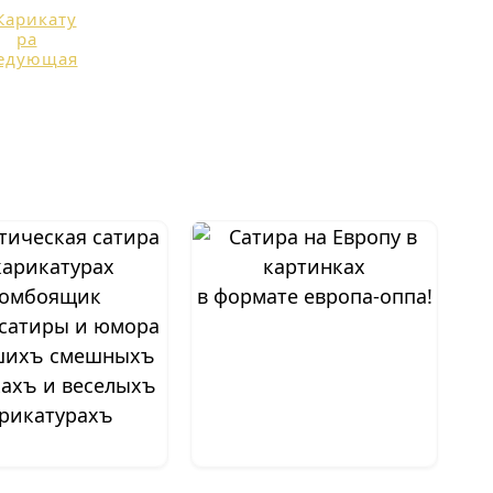
в формате европа-оппа!
 сатиры и юмора
шихъ смешныхъ
ахъ и веселыхъ
рикатурахъ