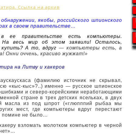
 обнаружении, якобы, российского шпионского
рах в своем правительстве…
о в ее правительстве есть компьютеры.
! На весь мир об этом заявили! Осталось,
купить? А то, вдруг
— компьютеры есть, а
а! Онни оччень, красиво жужжат!»
ускаускаса (фамилию источник не скрывал,
всю «кыс-кыс»?..) именно — русское шпионское
и ошибками и северо-корейскими неработающими
енной стране в трех детских ясельках, в двух
ей масла из под шпрот («глюпппий рыбаа мы
других мест, где компьютеры вдруг перестают
 в помине не было…
 хакеру взломать молотком компьютер в черной
 нет»…