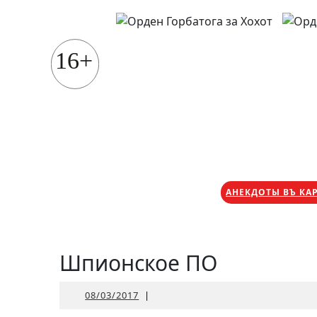
Перейти
к
содержимому
16+
АНЕКДОТЫ ВЪ КА
Шпионское ПО
08/03/2017
08/03/2017
|