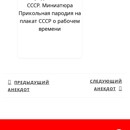
Прикольная пародия на
плакат СССР о рабочем
времени
Навигация
по
СЛЕДУЮЩИЙ
ПРЕДЫДУЩИЙ
записям
АНЕКДОТ
АНЕКДОТ
Предыдущая
Следующая
запись:
запись: