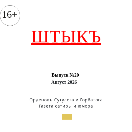
Перейти
к
16+
содержимому
ШТЫКЪ
Выпуск №20
Август 2026
Орденовъ Сутулога и Горбатога
Газета сатиры и юмора
Кнопка