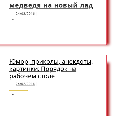
Смеш
медведя на новый лад
шутки
24/02/2016
24/02/2016
|
прико
...
анекд
READ
READ MORE
с
карти
MORE
Три
медве
Юмор, приколы, анекдоты,
на
картинки: Порядок на
новы
Юмор,
рабочем столе
лад
приколы,
24/02/2016
24/02/2016
|
анекдоты,
...
картинки:
READ
READ MORE
Порядок
на