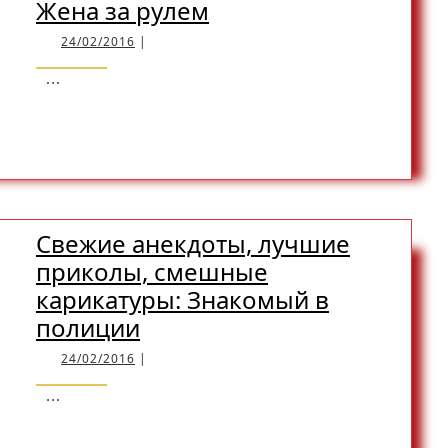
Уморительные
Жена за рулем
анекдоты,
24/02/2016
24/02/2016
|
лучший
...
юмор
READ
READ MORE
в
картинках:
Жена
MORE
за
рулем
Свежие анекдоты, лучшие
приколы, смешные
карикатуры: Знакомый в
Свежие
полиции
анекдоты,
24/02/2016
24/02/2016
|
лучшие
...
приколы,
смешные