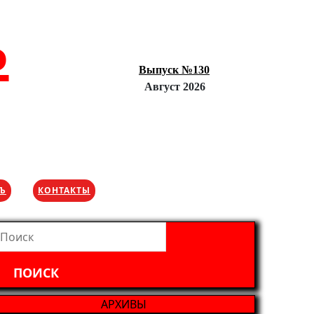
Ъ
Выпуск №130
Август 2026
ХЪ
КОНТАКТЫ
айти:
АРХИВЫ