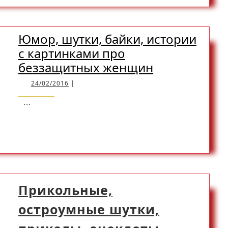
рабочем
MORE
столе
Юмор, шутки, байки, истории
с картинками про
Юмор,
беззащитных женщин
шутки,
24/02/2016
24/02/2016
|
байки,
...
истории
READ
READ MORE
с
картинками
про
MORE
беззащитны
женщин
Прикольные,
остроумные шутки,