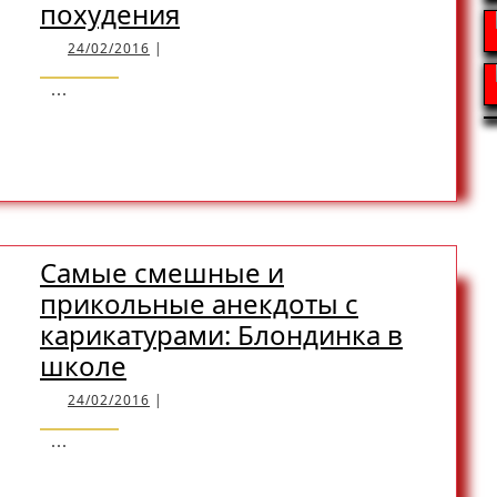
Лучшие
похудения
анекдоты,
24/02/2016
24/02/2016
|
шутки,
...
прикольные
READ
READ MORE
советы
в
картинках:
MORE
Лекарство
для
Самые смешные и
похудения
прикольные анекдоты с
карикатурами: Блондинка в
Самые
школе
смешные
24/02/2016
24/02/2016
|
и
...
прикольные
анекдоты