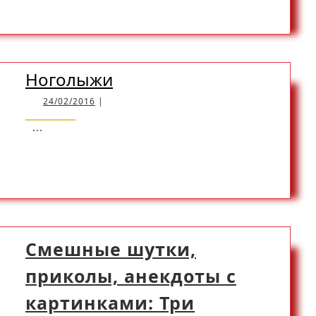
READ
READ MORE
карикатуры:
Знакомый
MORE
в
полиции
Ноголыжи
Ноголыжи
24/02/2016
24/02/2016
|
...
READ
READ MORE
MORE
Смешные шутки,
приколы, анекдоты с
картинками: Три