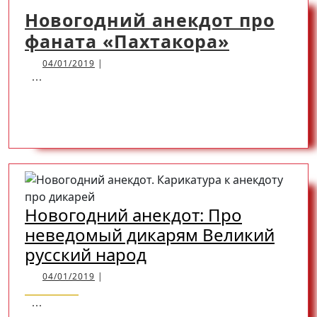
Новогодний анекдот про
Новогод
фаната «Пахтакора»
анекдот
04/01/2019
04/01/2019
|
...
про
фаната
READ
READ MORE
«Пахтак
MORE
Новогодний анекдот: Про
неведомый дикарям Великий
Новогодний
русский народ
анекдот:
04/01/2019
04/01/2019
|
Про
...
неведомый