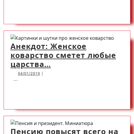
READ
READ MORE
дикарям
Великий
русский
MORE
народ
Анекдот: Женское
коварство сметет любые
Анекдот:
царства…
Женское
04/01/2019
04/01/2019
|
...
коварство
сметет
READ
READ MORE
любые
царства…
MORE
Пенсию повысят всего на