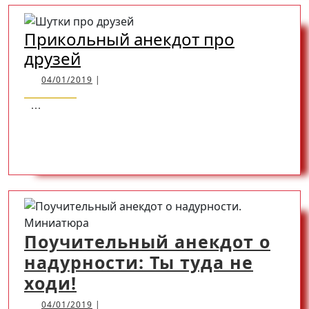
MORE
дороге!..
Прикольный анекдот про
Прикольный
друзей
анекдот
04/01/2019
04/01/2019
|
про
...
друзей
READ
READ MORE
MORE
Поучительный анекдот о
надурности: Ты туда не
Поучительный
ходи!
анекдот
04/01/2019
04/01/2019
|