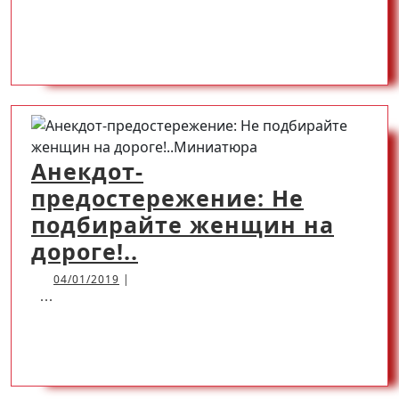
детей:
Мечты
READ
READ MORE
о
будущем
MORE
Анекдот-
предостережение: Не
подбирайте женщин на
Анекдот-
дороге!..
предостережение:
04/01/2019
04/01/2019
|
...
Не
подбирайте
READ
READ MORE
женщин
на