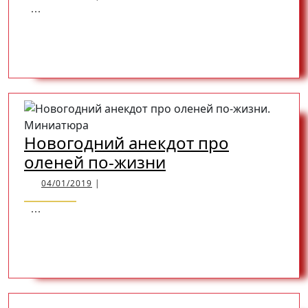
...
о
надурности:
READ
READ MORE
Ты
туда
MORE
не
ходи!
Новогодний анекдот про
Новогодний
оленей по-жизни
анекдот
04/01/2019
04/01/2019
|
про
...
оленей
READ
READ MORE
по-
жизни
MORE