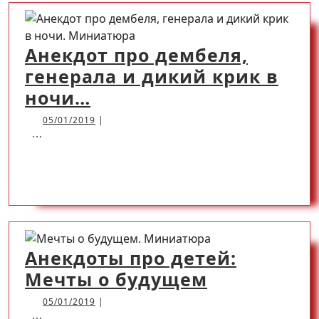
Открыть
Анекдот про дембеля,
генерала и дикий крик в
Анекдот
ночи…
про
05/01/2019
05/01/2019
|
...
дембеля,
генерала
READ
READ MORE
и
дикий
MORE
крик
в
Анекдоты про детей:
ночи…
Анекдоты
Мечты о будущем
про
05/01/2019
05/01/2019
|
...