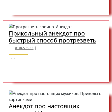
READ
READ MORE
(нет,
не
про
MORE
красоту)
Прикольный анекдот про
Прик
быстрый способ протрезветь
анек
01/02/2022
01/02/2022
|
про
...
быст
READ
READ MORE
спос
прот
MORE
Анекдот про настоящих