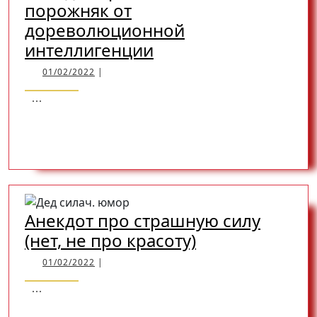
порожняк от
дореволюционной
Анекдот
интеллигенции
про
01/02/2022
01/02/2022
|
беспонтовый
...
порожняк
READ
READ MORE
от
дореволюционной
интеллигенции
MORE
Анекдот про страшную силу
Анекдот
(нет, не про красоту)
про
01/02/2022
01/02/2022
|
страшную
...
силу