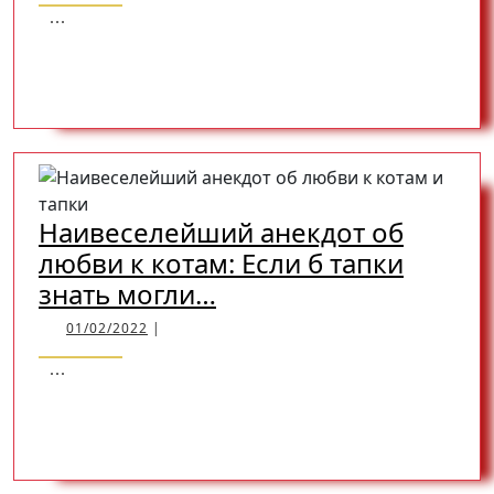
сброшенные
...
килограммы
READ
READ MORE
и
брошенные
«одобрямы»…
MORE
Наивеселейший анекдот об
любви к котам: Если б тапки
Наивеселейший
знать могли…
анекдот
01/02/2022
01/02/2022
|
об
...
любви
READ
READ MORE
к
котам:
Если