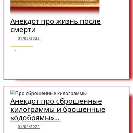
Анекдот про жизнь после
Анекдот
смерти
про
01/02/2022
01/02/2022
|
жизнь
...
после
READ
READ MORE
смерти
MORE
Анекдот про сброшенные
килограммы и брошенные
Анекдот
«одобрямы»…
про
01/02/2022
01/02/2022
|