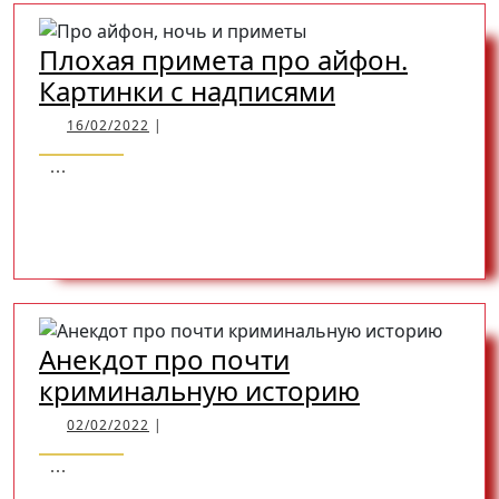
Открыть
Плохая примета про айфон.
Плохая
Картинки с надписями
примета
16/02/2022
16/02/2022
|
про
...
айфон.
READ
READ MORE
Картинки
с
надписями
MORE
Анекдот про почти
Анекдот
криминальную историю
про
02/02/2022
02/02/2022
|
почти
...
криминал