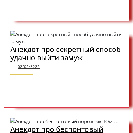
READ
READ MORE
историю
MORE
Анекдот про секретный способ
Анекдот
удачно выйти замуж
про
02/02/2022
02/02/2022
|
секретный
...
способ
READ
READ MORE
удачно
выйти
замуж
MORE
Анекдот про беспонтовый