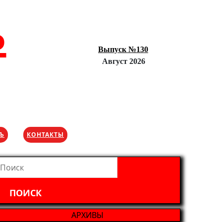
Ъ
Выпуск №130
Август 2026
ХЪ
КОНТАКТЫ
айти:
АРХИВЫ