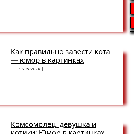
карикатуры
—
READ
READ MORE
Король
и
MORE
шут
Как правильно завести кота
Как
— юмор в картинках
правильно
29/05/2026
29/05/2026
|
завести
кота
READ
READ MORE
—
юмор
MORE
в
картинках
Комсомолец, девушка и
Комсом
котики: Юмор в картинках