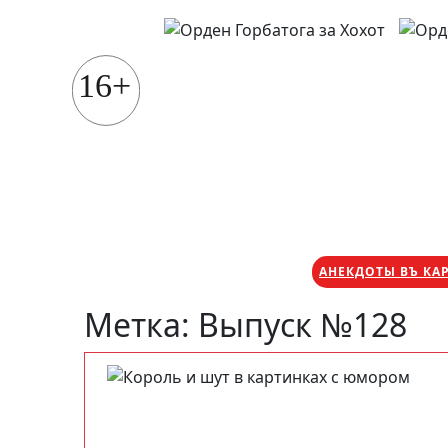
Перейти
к
содержимому
16+
АНЕКДОТЫ ВЪ КА
Метка:
Выпуск №128