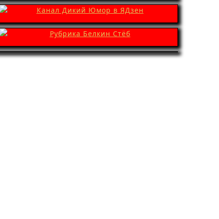
олец,