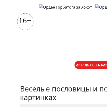
Перейти
к
содержимому
16+
АНЕКДОТЫ ВЪ КА
Веселые пословицы и п
картинках