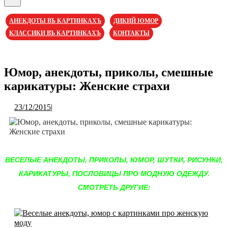
Кнопка
Открыть
АНЕКДОТЫ ВЪ КАРТИНКАХЪ
ДИКИЙ ЮМОР
КЛАССИКИ ВЪ КАРТИНКАХЪ
КОНТАКТЫ
Кнопка
Закрыть
Юмор, анекдоты, приколы, смешные
карикатуры: Женские страхи
23/12/2015
23/12/2015
|
ВЕСЕЛЫЕ АНЕКДОТЫ, ПРИКОЛЫ, ЮМОР, ШУТКИ, РИСУНКИ,
КАРИКАТУРЫ, ПОСЛОВИЦЫ ПРО МОДНУЮ ОДЕЖДУ.
СМОТРЕТЬ ДРУГИЕ: