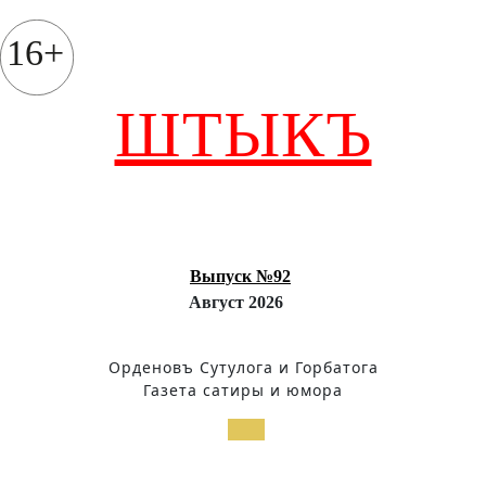
Перейти
к
16+
содержимому
ШТЫКЪ
Выпуск №92
Август 2026
Орденовъ Сутулога и Горбатога
Газета сатиры и юмора
Кнопка