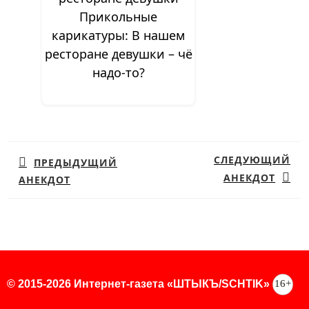
Прикольные
карикатуры: В нашем
ресторане девушки – чё
надо-то?
Навигация
по
СЛЕДУЮЩИЙ
ПРЕДЫДУЩИЙ
записям
АНЕКДОТ
АНЕКДОТ
Предыдущая
Следующая
запись:
запись:
16+
© 2015-2026 Интернет-газета «ШТЫКЪ/SCHTIK»