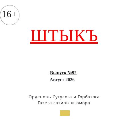
Перейти
к
16+
содержимому
ШТЫКЪ
Выпуск №92
Август 2026
Орденовъ Сутулога и Горбатога
Газета сатиры и юмора
Кнопка