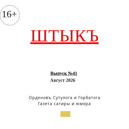
Перейти
к
16+
содержимому
ШТЫКЪ
Выпуск №41
Август 2026
Орденовъ Сутулога и Горбатога
Газета сатиры и юмора
Кнопка