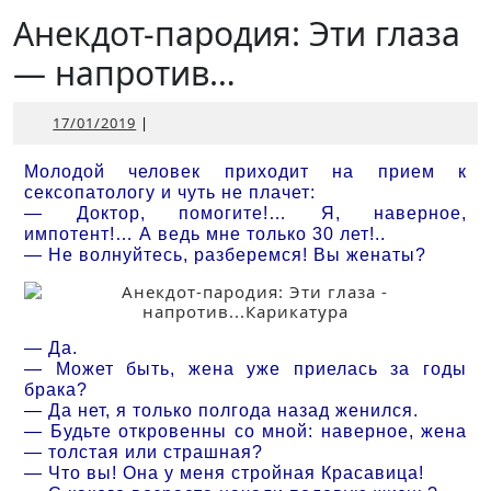
Открыть
Анекдот-пародия: Эти глаза
— напротив…
17/01/2019
17/01/2019
|
Молодой человек приходит на прием к
сексопатологу и чуть не плачет:
— Доктор, помогите!… Я, наверное,
импотент!… А ведь мне только 30 лет!..
— Не волнуйтесь, разберемся! Вы женаты?
— Да.
— Может быть, жена уже приелась за годы
брака?
— Да нет, я только полгода назад женился.
— Будьте откровенны со мной: наверное, жена
— толстая или страшная?
— Что вы! Она у меня стройная Красавица!