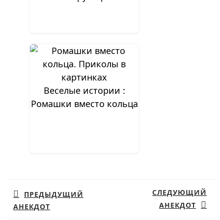
Веселые истории :
Ромашки вместо кольца
Навигация
по
СЛЕДУЮЩИЙ
ПРЕДЫДУЩИЙ
записям
АНЕКДОТ
АНЕКДОТ