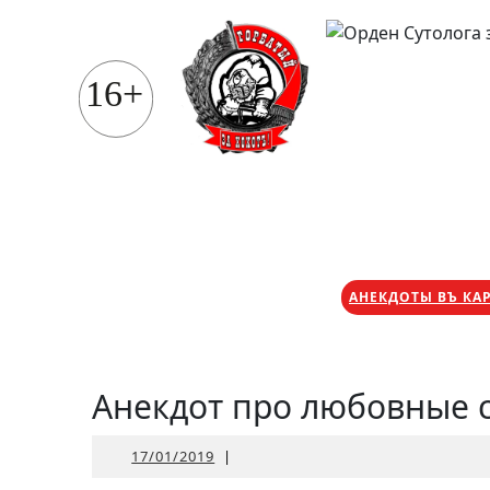
Перейти
к
содержимому
16+
АНЕКДОТЫ ВЪ КА
Анекдот про любовные 
17/01/2019
17/01/2019
|