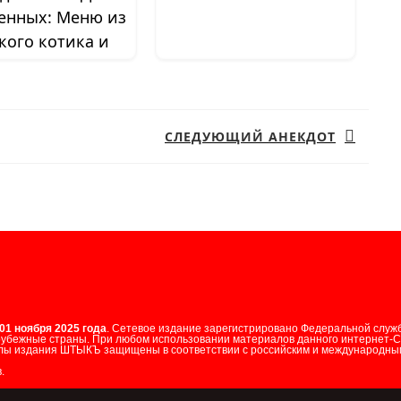
енных: Меню из
кого котика и
титной рыбки
СЛЕДУЮЩИЙ АНЕКДОТ
Следующая
запись:
01 ноября 2025 года
. Сетевое издание зарегистрировано Федеральной служ
арубежные страны. При любом использовании материалов данного интернет-
лы издания ШТЫКЪ защищены в соответствии с российским и международным
.