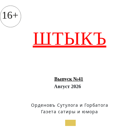
Перейти
к
16+
содержимому
ШТЫКЪ
Выпуск №41
Август 2026
Орденовъ Сутулога и Горбатога
Газета сатиры и юмора
Кнопка