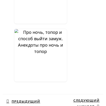
Анекдоты про ночь и
топор
Навигация
по
СЛЕДУЮЩИЙ
ПРЕДЫДУЩИЙ
записям