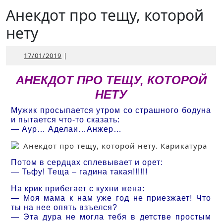
Открыть
Анекдот про тещу, которой
нету
17/01/2019
17/01/2019
|
АНЕКДОТ ПРО ТЕЩУ, КОТОРОЙ
НЕТУ
Мужик просыпается утром со страшного бодуна
и пытается что-то сказать:
— Аур… Аделаи…Анжер…
Потом в сердцах сплевывает и орет:
— Тьфу! Теща – гадина такая!!!!!!
На крик прибегает с кухни жена:
— Моя мама к нам уже год не приезжает! Что
ты на нее опять взъелся?
— Эта дура не могла тебя в детстве простым