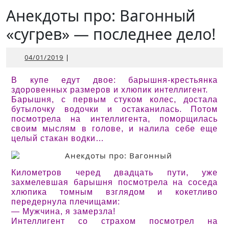
Открыть
Анекдоты про: Вагонный
«сугрев» — последнее дело!
04/01/2019
04/01/2019
|
В купе едут двое: барышня-крестьянка
здоровенных размеров и хлюпик интеллигент.
Барышня, с первым стуком колес, достала
бутылочку водочки и остаканилась. Потом
посмотрела на интеллигента, поморщилась
своим мыслям в голове, и налила себе еще
целый стакан водки…
Километров черед двадцать пути, уже
захмелевшая барышня посмотрела на соседа
хлюпика томным взглядом и кокетливо
передернула плечищами:
— Мужчина, я замерзла!
Интеллигент со страхом посмотрел на