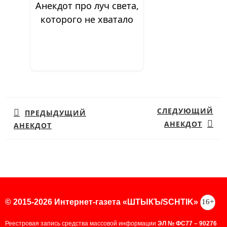
Анекдот про луч света,
которого не хватало
Навигация
по
СЛЕДУЮЩИЙ
ПРЕДЫДУЩИЙ
записям
АНЕКДОТ
АНЕКДОТ
Предыдущая
Следующая
запись:
запись:
16+
© 2015-2026 Интернет-газета «ШТЫКЪ/SCHTIK»
Реестровая запись средства массовой информации
ЭЛ № ФС77 – 90276