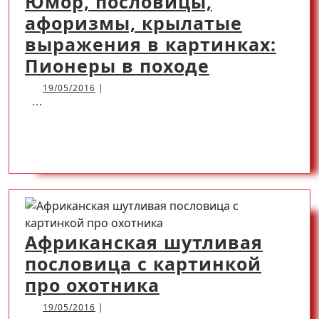
Юмор, пословицы,
Здоровье
афоризмы, крылатые
человека
выражения в картинках:
Юмор,
Пионеры в походе
пословицы
19/05/2016
19/05/2016
|
...
афоризмы
крылатые
READ
READ MORE
выражени
в
MORE
картинках
Пионеры
в
Африканская шутливая
походе
пословица с картинкой
Африканская
про охотника
шутливая
19/05/2016
19/05/2016
|