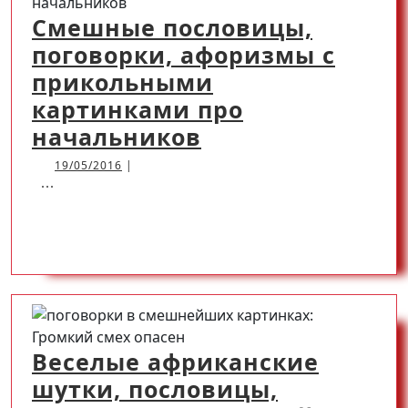
Смешные пословицы,
поговорки, афоризмы с
прикольными
картинками про
Смешные
начальников
пословицы,
19/05/2016
19/05/2016
|
...
поговорки,
афоризмы
READ
READ MORE
с
прикольными
MORE
картинками
про
начальников
Веселые африканские
шутки, пословицы,