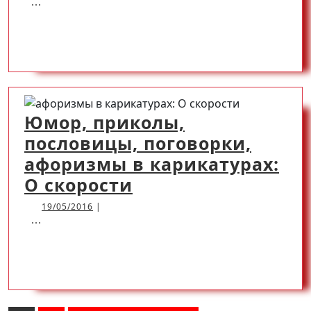
...
пословица
с
READ
READ MORE
картинкой
про
MORE
охотника
Юмор, приколы,
пословицы, поговорки,
афоризмы в карикатурах:
Юмор,
О скорости
приколы,
19/05/2016
19/05/2016
|
...
пословицы,
поговорки,
READ
READ MORE
афоризмы
в
MORE
карикатурах: