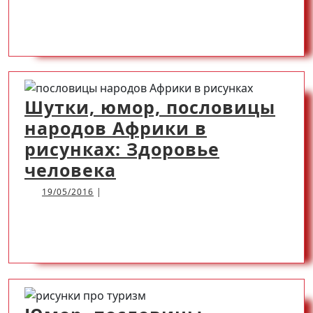
посл
READ
READ MORE
с
весе
MORE
кари
про
Шутки, юмор, пословицы
царя
народов Африки в
рисунках: Здоровье
Шутки,
человека
юмор,
19/05/2016
19/05/2016
|
пословицы
READ
READ MORE
народов
Африки
MORE
в
рисунках: