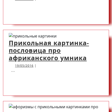
видео
READ
READ MORE
прико
ролик
MORE
весел
муль
Прикольная картинка-
пословица про
Прико
африканского умника
картин
19/05/2016
19/05/2016
|
...
послов
про
READ
READ MORE
африка
умник
MORE