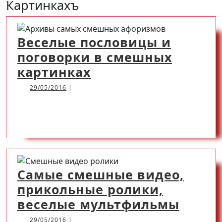
Картинкахъ
Открыть
Веселые пословицы и
поговорки в смешных
Веселые
картинках
пословицы
29/05/2016
29/05/2016
|
и
READ
READ MORE
поговорки
в
MORE
смешных
картинках
Самые смешные видео,
прикольные ролики,
Самы
веселые мультфильмы
смеш
29/05/2016
29/05/2016
|