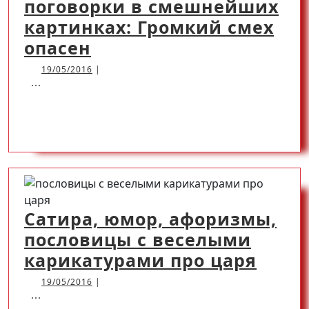
поговорки в смешнейших
картинках: Громкий смех
Веселые
опасен
африканские
19/05/2016
19/05/2016
|
...
шутки,
пословицы,
READ
READ MORE
поговорки
в
MORE
смешнейших
картинках:
Громкий
Сатира, юмор, афоризмы,
смех
пословицы с веселыми
опасен
Сати
карикатурами про царя
юмор
19/05/2016
19/05/2016
|
...
афор