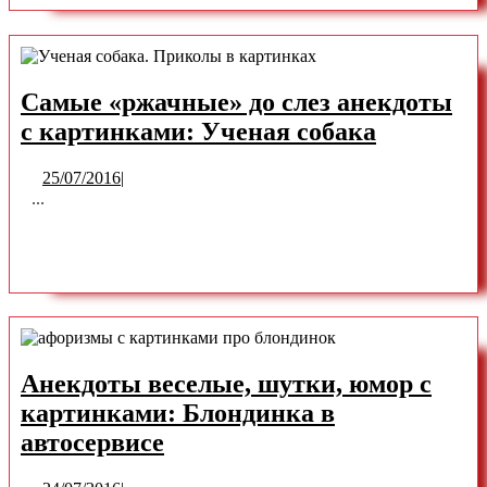
наших
MORE
веселых
карикатурах
и
Самые «ржачные» до слез анекдоты
рисунках
Самые
с картинками: Ученая собака
«ржачны
25/07/2016
25/07/2016
|
до
...
слез
READ
READ MORE
анекдот
с
MORE
картинк
Ученая
собака
Анекдоты веселые, шутки, юмор с
картинками: Блондинка в
Анекдоты
автосервисе
веселые,