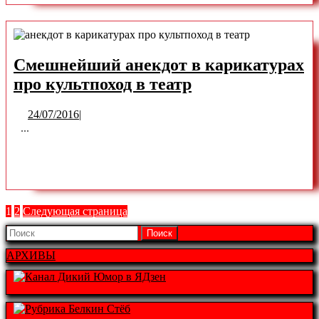
MORE
Генерал
на
рыбалке
Смешнейший анекдот в карикатурах
Смешнейший
про культпоход в театр
анекдот
24/07/2016
24/07/2016
|
в
...
карикатурах
READ
READ MORE
про
культпоход
MORE
в
Пагинация
Страница
Страница
1
2
Следующая страница
театр
записей
Найти:
АРХИВЫ