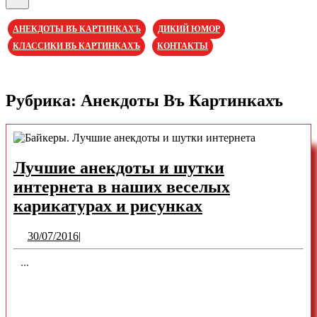
Кнопка
Открыть
АНЕКДОТЫ ВЪ КАРТИНКАХЪ
ДИКИЙ ЮМОР
КЛАССИКИ ВЪ КАРТИНКАХЪ
КОНТАКТЫ
Кнопка
Закрыть
Рубрика:
Анекдоты Въ Картинкахъ
Лучшие анекдоты и шутки
интернета в наших веселых
Лучшие
карикатурах и рисунках
анекдоты
30/07/2016
30/07/2016
|
и
шутки
...
интернета
READ
READ MORE
в