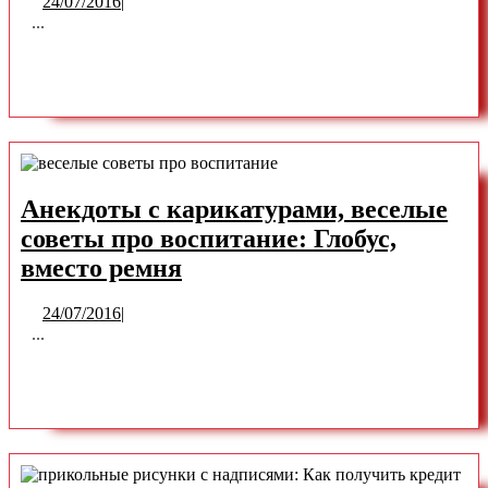
24/07/2016
24/07/2016
|
шутки,
...
юмор
READ
READ MORE
с
картинками:
MORE
Блондинка
в
автосервисе
Анекдоты с карикатурами, веселые
советы про воспитание: Глобус,
Анекдоты
вместо ремня
с
24/07/2016
24/07/2016
|
карикатурами,
...
веселые
READ
READ MORE
советы
про
MORE
воспитание:
Глобус,