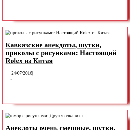
анекдоты
READ
READ MORE
с
картинками:
MORE
Проверка
товара
на
Кавказские анекдоты, шутки,
качество
приколы с рисунками: Настоящий
Кавказские
Rolex из Китая
анекдоты,
24/07/2016
24/07/2016
|
шутки,
...
приколы
READ
READ MORE
с
рисунками:
MORE
Настоящий
Rolex
из
Анекдоты очень смешные, шутки,