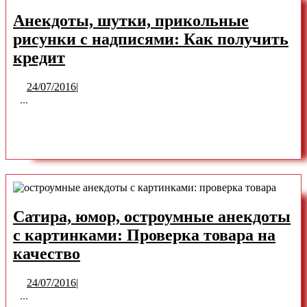
вместо
Анекдоты, шутки, прикольные
ремня
рисунки с надписями: Как получить
Анекдоты,
кредит
шутки,
24/07/2016
24/07/2016
|
прикольные
...
рисунки
READ
READ MORE
с
надписями:
MORE
Как
получить
кредит
Сатира, юмор, остроумные анекдоты
с картинками: Проверка товара на
Сатира,
качество
юмор,
24/07/2016
24/07/2016
|
остроумные
...