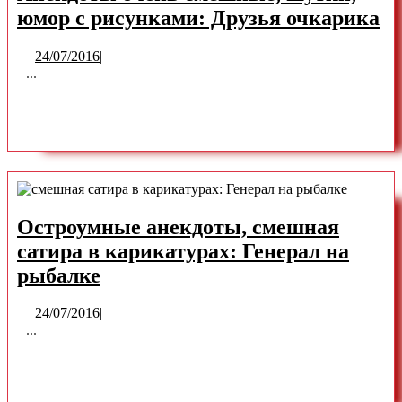
Китая
А
юмор с рисунками: Друзья очкарика
оч
24/07/2016
24/07/2016
|
с
...
шу
READ
READ MORE
ю
с
MORE
ри
Др
оч
Остроумные анекдоты, смешная
сатира в карикатурах: Генерал на
Остроумные
рыбалке
анекдоты,
24/07/2016
24/07/2016
|
смешная
...
сатира
READ
READ MORE
в
карикатурах: