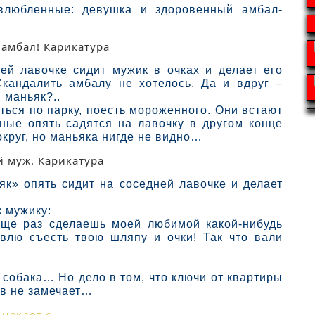
влюбленные: девушка и здоровенный амбал-
ней лавочке сидит мужик в очках и делает его
Скандалить амбалу не хотелось. Да и вдруг –
 маньяк?..
ься по парку, поесть мороженного. Они встают
нные опять садятся на лавочку в другом конце
округ, но маньяка нигде не видно…
як» опять сидит на соседней лавочке и делает
к мужику:
ще раз сделаешь моей любимой какой-нибудь
авлю съесть твою шляпу и очки! Так что вали
 собака… Но дело в том, что ключи от квартиры
ов не замечает…