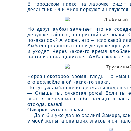
В городском парке на лавочке сидят 
десантник. Они мило воркуют и целуются.
Но вдруг амбал замечает, что на сосед
девушке тайные, непристойные знаки. 
показалось? А может, это – псих какой или
Амбал предложил своей девушке прогулят
и уходят. Через какое-то время влюбле
парка и снова целуются. Амбал косится в
Через некоторое время, глядь – а «мань
его возлюбленной какие-то знаки.
Но тут уж амбал не выдержал и подошел 
— Слышь ты, очкастая рожа! Если ты е
знак, я переломаю тебе пальцы и заст
отсюда, казел!
Очкарик, чуть не плача:
— Да я бы уже давно свалил! Замерз, как
у моей жены, а она моих знаков и сигнал