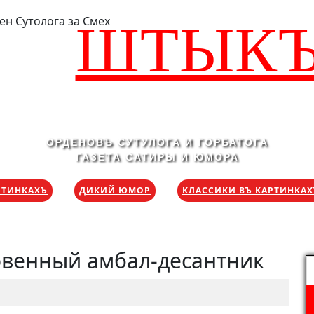
ШТЫК
ОРДЕНОВЪ СУТУЛОГА И ГОРБАТОГА
ГАЗЕТА САТИРЫ И ЮМОРА
РТИНКАХЪ
ДИКИЙ ЮМОР
КЛАССИКИ ВЪ КАРТИНКА
венный амбал-десантник
Н