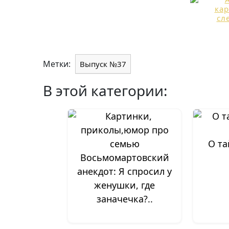
Метки:
Выпуск №37
В этой категории:
О та
Восьмомартовский
анекдот: Я спросил у
женушки, где
заначечка?..