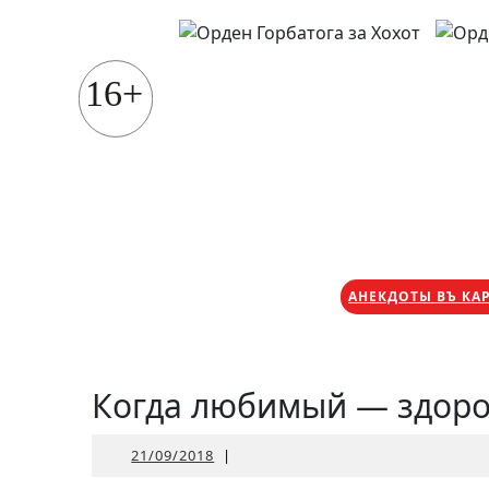
Перейти
к
содержимому
16+
АНЕКДОТЫ ВЪ КА
Когда любимый — здоро
21/09/2018
21/09/2018
|