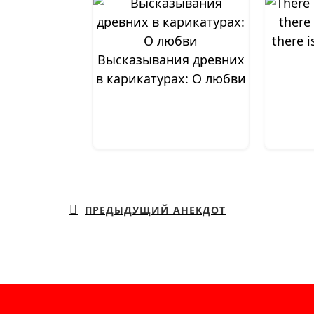
there 
Высказывания древних
в карикатурах: О любви
Навигация
по
ПРЕДЫДУЩИЙ АНЕКДОТ
записям
Предыдущая
запись: