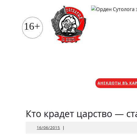
Перейти
к
содержимому
16+
АНЕКДОТЫ ВЪ КА
Кто крадет царство — с
16/06/2015
16/06/2015
|