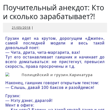
Открыть
Поучительный анекдот: Кто
и сколько зарабатывает?!
21/05/2018
21/05/2018
|
Грузин едет на крутом, дорогущем «Джипе»,
самой последней модели и весь такой
довольный поет:
— Чита, дрита, чита-маргарита, вах!
Тут его останавливает гаишник и начинает до
всего доматываться: не пристегнут, превысил
скорость, права просрочены и т.д.
Наконец, гаишник говорит открытым текстом:
— Слышь, давай 100 баксов и разойдемся!
Грузин:
— Нэту дэнег, дарагой!
Мент в офиге:
— Как нету? Ездишь на такой крутой тачке и нет