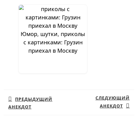
Юмор, шутки, приколы
с картинками: Грузин
приехал в Москву
Навигация
по
СЛЕДУЮЩИЙ
ПРЕДЫДУЩИЙ
записям
АНЕКДОТ
АНЕКДОТ
Предыдущая
Следующая
запись:
запись: