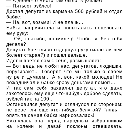
— А денег-то много там было, в узелке?
— Пятьсот рублев!
Достал депутат из кармана 500 рублей и отдал
бабке:
— На, вот, возьми! И не плачь…
Бабка запричитала и попыталась поцеловать
ему руку:
— Ой, спасибо, кормилец! Чтобы я без тебя
делала?
Депутат брезгливо отдернул руку (мало ли чем
болеет старая?) и пошел дальше.
Идет и прется сам с себя, размышляет:
— Вот ведь, не любят нас, депутатов, людишки,
поругивают… Говорят, что мы только о своем
нутре и думаем… А я, вон, какой молодец! Не
пожадничал и бабке сразу деньгами помог!…
И так сам себя захвалил депутат, что даже
захотелось ему еще что-нибудь доброе сделать,
рублей так на 100…
Остановился депутат и оглянулся по сторонам:
не ревет ли еще кто-нибудь белугой? Глядь –
опять та самая бабка нарисовалась!
Бухнулась она перед народным избранником
на колени и давай поклоны отвешивать.