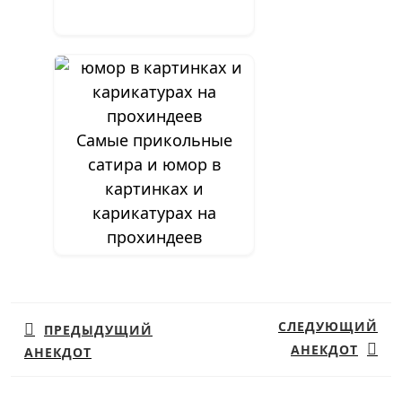
Самые прикольные
сатира и юмор в
картинках и
карикатурах на
прохиндеев
Навигация
по
СЛЕДУЮЩИЙ
ПРЕДЫДУЩИЙ
записям
АНЕКДОТ
АНЕКДОТ
Предыдущая
Следующая
запись:
запись: