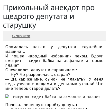
Открыть
Прикольный анекдот про
щедрого депутата и
старушку
19/02/2020
19/02/2020
|
Сломалась как-то у депутата служебная
машина…
И пошел народный избранник пехом. Вдруг,
смотрит – сидит бабка на асфальте и горько
плачет.
Опечалился депутат и спрашивает:
— Ну? Чо разревелась, старая?
— Да как же мне, сынок, не плакать?! У меня
ведь узелок с вещами и деньгами украли! Что
мне теперь старой делать?
Почесал черепную коробку депутат: