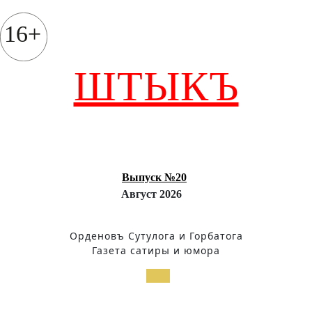
Перейти
к
16+
содержимому
ШТЫКЪ
Выпуск №20
Август 2026
Орденовъ Сутулога и Горбатога
Газета сатиры и юмора
Кнопка