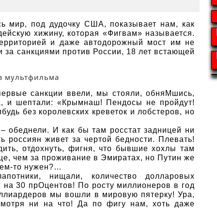
ь мир, под дудочку США, показывает нам, как
дейскую хижину, которая «Фигвам» называется.
территорией и даже автодорожный мост им не
и за санкциями против России, 18 лет встающей
 первые санкции ввели, мы стояли, обняМшись,
а, и шептали: «Крымнаш! Пендосы не пройдут!
будь без королевских креветок и лобстеров, но
– обеднели. И как бы там росстат задницей ни
ть россиян живет за чертой бедности. Плевать!
дить, отдохнуть, фигня, что бывшие хохлы там
ще, чем за проживание в Эмиратах, но Путин же
чем-то нужен?…
апотники, нищали, количество долларовых
 на 30 прОцентов! По росту миллионеров в год
иллиардеров мы вошли в мировую пятерку! Ура,
 смотря ни на что! Да по фигу нам, хоть даже