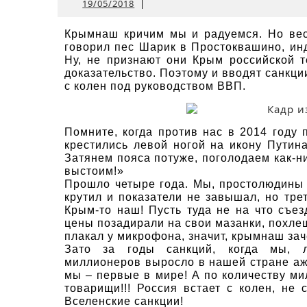
19/05/2018
19/05/2018
|
Крымнаш кричим мы и радуемся. Но вес
говорил пес Шарик в Простоквашино, ин
Ну, не признают они Крым российской 
доказательство. Поэтому и вводят санкци
с колен под руководством ВВП.
Помните, когда против нас в 2014 году
крестились левой ногой на икону Путин
Затянем пояса потуже, поголодаем как-ни
выстоим!»
Прошло четыре года. Мы, простолюдины 
крутил и показатели не завышал, но тре
Крым-то наш! Пусть туда не на что съез
цены позадирали на свои мазанки, похле
плакал у микрофона, значит, крымнаш за
Зато за годы санкций, когда мы, л
миллионеров выросло в нашей стране аж
мы – первые в мире! А по количеству м
товарищи!!! Россия встает с колен, не
Вселенские санкции!