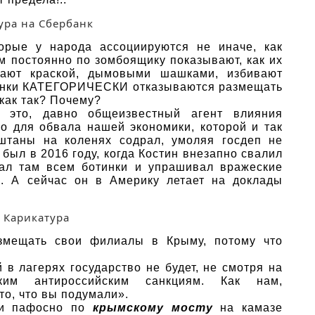
орые у народа ассоциируются не иначе, как
м постоянно по зомбоящику показывают, как их
вают краской, дымовыми шашками, избивают
 банки КАТЕГОРИЧЕСКИ отказываются размещать
как так? Почему?
 это, давно общеизвестный агент влияния
о для обвала нашей экономики, которой и так
штаны на коленях содрал, умоляя госдеп не
был в 2016 году, когда Костин внезапно свалил
ал там всем ботинки и упрашивал вражеские
а. А сейчас он в Америку летает на доклады
змещать свои филиалы в Крыму, потому что
 в лагерях государство не будет, не смотря на
ким антироссийским санкциям. Как нам,
то, что вы подумали».
ш и пафосно по
крымскому мосту
на камазе