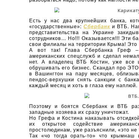
Есть у нас два крупнейших банка, кот
«государственные»:
Сбербанк
и ВТБ. На
представительства на Украине закиды
сотрудников… Но!!! Оказывается!!! Эти
свои филиалы на территории Крыма! Это 
А вот так! Глава Сбербанка Греф –
американских спецслужб и сделал немал
нет. А владелец ВТБ Костин, уже все 
обрушивать его бизнес. Скандал про ЭТО 
в Вашингтон на пару месяцев, облизыв
пендос-верхушки снять санкции с банк
каждый месяц и хоть в глаза ему наплюй.
Поэтому и боятся Сбербанк и ВТБ ра
западные хозяева их сразу уничтожат.
Но Грефа и Костина наказывать отсидкой
их открытое содействие американс
простолюдинам, уже разъяснили, «это не 
Так «чо тогда орать-то» что крымна