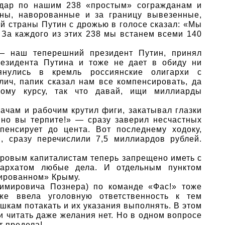
дар по нашим 238 «простым» согражданам и
оны, наворованные и за границу вывезенные,
й страны Путин с дрожью в голосе сказал: «Мы
 За каждого из этих 238 мы встанем всеми 140
— наш теперешний президент Путин, принял
езидента Путина и тоже не дает в обиду ни
тянулись в кремль россиянские олигархи с
олич, папик сказал нам все компенсировать, да
ому курсу, так что давай, ищи миллиарды
ачам и рабочим крутил фиги, закатывал глазки
, но вы терпите!» — сразу заверил несчастных
мпенсирует до цента. Вот последнему ходоку,
, сразу перечислили 7,5 миллиардов рублей.
ровым капиталистам теперь запрещено иметь с
гархатом любые дела. И отдельным пунктом
пированном» Крыму.
имировича Познера) по команде «Фас!» тоже
же ввела уголовную ответственность к тем
шкам потакать и их указания выполнять. В этом
 и читать даже желания нет. Но в одном вопросе
т предела!..