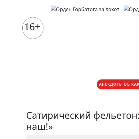
Перейти
к
содержимому
16+
АНЕКДОТЫ ВЪ КА
Сатирический фельетон:
наш!»