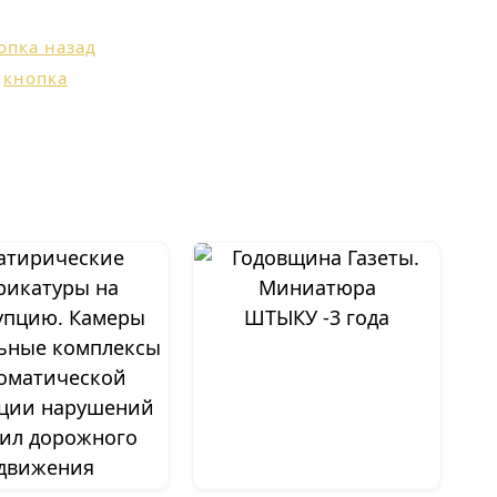
ШТЫКУ -3 года
ьные комплексы
оматической
ции нарушений
ил дорожного
движения