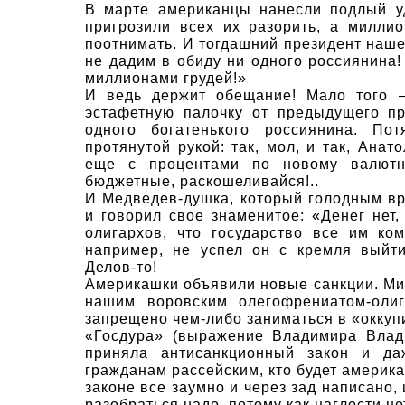
В марте американцы нанесли подлый у
пригрозили всех их разорить, а милли
поотнимать. И тогдашний президент наше
не дадим в обиду ни одного россиянина!
миллионами грудей!»
И ведь держит обещание! Мало того 
эстафетную палочку от предыдущего пр
одного богатенького россиянина. По
протянутой рукой: так, мол, и так, Анат
еще с процентами по новому валютн
бюджетные, раскошеливайся!..
И Медведев-душка, который голодным вр
и говорил свое знаменитое: «Денег нет
олигархов, что государство все им ко
например, не успел он с кремля выйти
Делов-то!
Америкашки объявили новые санкции. Ми
нашим воровским олегофрениатом-оли
запрещено чем-либо заниматься в «окку
«Госдура» (выражение Владимира Влад
приняла антисанкционный закон и да
гражданам рассейским, кто будет америка
законе все заумно и через зад написано,
разобраться надо, потому как наглости не