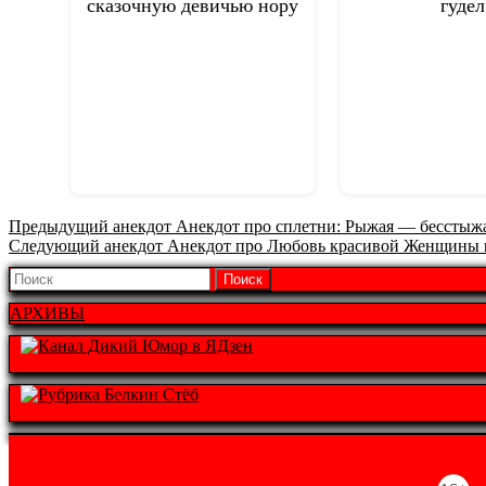
сказочную девичью нору
гудел
Предыдущая
Предыдущий анекдот
Анекдот про сплетни: Рыжая — бесстыж
Следующая
запись:
Следующий анекдот
Анекдот про Любовь красивой Женщины в
запись:
Найти:
АРХИВЫ