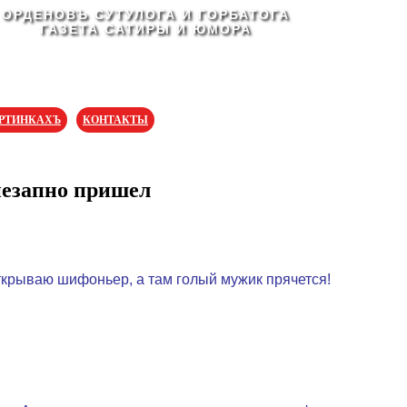
ОРДЕНОВЪ СУТУЛОГА И ГОРБАТОГА
ГАЗЕТА САТИРЫ И ЮМОРА
АРТИНКАХЪ
КОНТАКТЫ
незапно пришел
ткрываю шифоньер, а там голый мужик прячется!