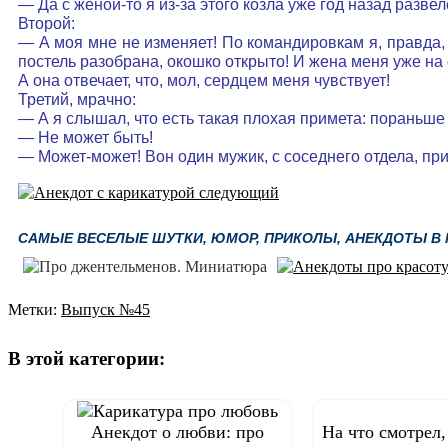
— Да с женой-то я из-за этого козла уже год назад разв
Второй:
— А моя мне не изменяет! По командировкам я, правда, 
постель разобрана, окошко открыто! И жена меня уже на
А она отвечает, что, мол, сердцем меня чувствует!
Третий, мрачно:
— А я слышал, что есть такая плохая примета: пораньше
— Не может быть!
— Может-может! Вон один мужик, с соседнего отдела, пр
САМЫЕ ВЕСЕЛЫЕ ШУТКИ, ЮМОР, ПРИКОЛЫ, АНЕКДОТЫ В К
Метки:
Выпуск №45
Навигация
по
В этой категории:
записям
Анекдот о любви: про
На что смотрел,