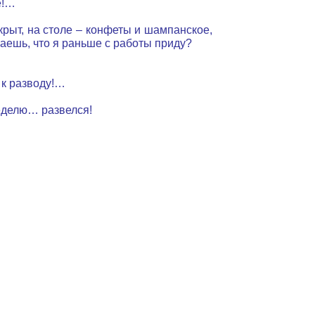
е!…
крыт, на столе – конфеты и шампанское,
ваешь, что я раньше с работы приду?
 к разводу!…
неделю… развелся!