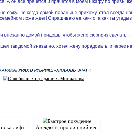
елся. А он все прячется и прячется в моем шкафу по привычк
не езжу. Но когда домой пораньше прихожу, стол всегда на
 семейном ложе ждет! Спрашиваю ее как-то: а как ты угады
 и внезапно домой придешь, чтобы жене сюрприз сделать, –
ишел так домой внезапно, хотел жену порадовать, и через 
АРИКАТУРАХ В РУБРИКЕ «ЛЮБОВЬ ЗЛА!»:
 пока лифт
Анекдоты про лишний вес: