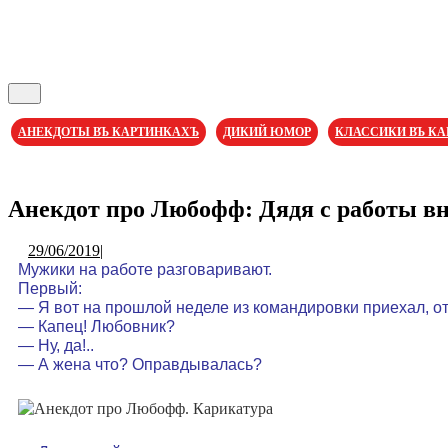
Кнопка
Открыть
АНЕКДОТЫ ВЪ КАРТИНКАХЪ
ДИКИЙ ЮМОР
КЛАССИКИ ВЪ К
Кнопка
Закрыть
Анекдот про Любофф: Дядя с работы в
29/06/2019
29/06/2019
|
Мужики на работе разговаривают.
Первый:
— Я вот на прошлой неделе из командировки приехал, о
— Капец! Любовник?
— Ну, да!..
— А жена что? Оправдывалась?