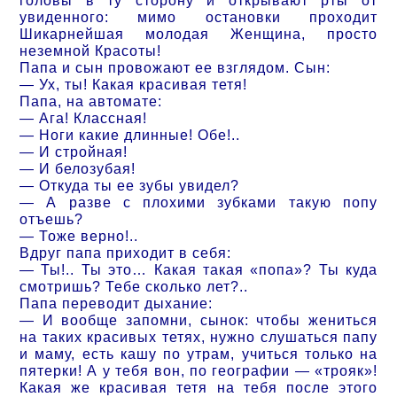
головы в ту сторону и открывают рты от
увиденного: мимо остановки проходит
Шикарнейшая молодая Женщина, просто
неземной Красоты!
Папа и сын провожают ее взглядом. Сын:
— Ух, ты! Какая красивая тетя!
Папа, на автомате:
— Ага! Классная!
— Ноги какие длинные! Обе!..
— И стройная!
— И белозубая!
— Откуда ты ее зубы увидел?
— А разве с плохими зубками такую попу
отъешь?
— Тоже верно!..
Вдруг папа приходит в себя:
— Ты!.. Ты это… Какая такая «попа»? Ты куда
смотришь? Тебе сколько лет?..
Папа переводит дыхание:
— И вообще запомни, сынок: чтобы жениться
на таких красивых тетях, нужно слушаться папу
и маму, есть кашу по утрам, учиться только на
пятерки! А у тебя вон, по географии — «трояк»!
Какая же красивая тетя на тебя после этого