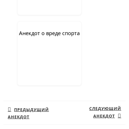
Анекдот о вреде спорта
Навигация
по
СЛЕДУЮЩИЙ
ПРЕДЫДУЩИЙ
записям
АНЕКДОТ
АНЕКДОТ
Предыдущая
Следующая